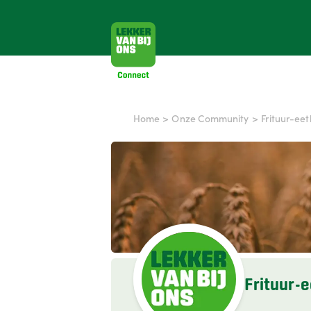
Home
>
Onze Community
>
Frituur-eet
Frituur-e