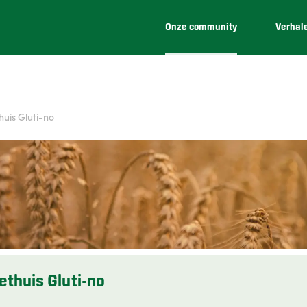
Onze community
Verhal
huis Gluti-no
ethuis Gluti-no