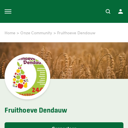
Home
>
Onze Community
>
Fruithoeve Dendauw
Fruithoeve Dendauw