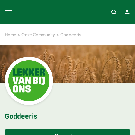
Home
>
Onze Community
>
Goddeeris
Goddeeris