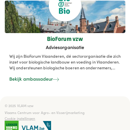
BioForum vzw
Adviesorganisatie
Wij zijn BioForum Vlaanderen, dé sectororganisatie die zich
inzet voor biologische landbouw en voeding in Vlaanderen.
Wij ondersteunen biologische boeren en ondernemers,
stimuleren duurzame voedselproductie en informeren
Bekijk ambassadeur
consumenten actief over de voordelen van biologische
producten. Samen met onze leden werken we aan een
sterke en toekomstgerichte biosector.
© 2025 VLAM vzw

Vlaams Centrum voor Agro- en Visserijmarketing
Cookie instellingen