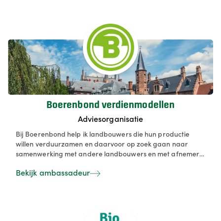
vergoedingen.
Boerenbond verdienmodellen
Adviesorganisatie
Bij Boerenbond help ik landbouwers die hun productie
willen verduurzamen en daarvoor op zoek gaan naar
samenwerking met andere landbouwers en met afnemers
in de keten. De focus momenteel ligt op de teelt en
Bekijk ambassadeur
verwerking van peulvruchten, maar er zijn ook
mogelijkheden voor diverse soorten (pseudo)granen,
noten/zaden, ... We helpen onze landbouwers met opbouw
van kennis en uitbouw van netwerken.