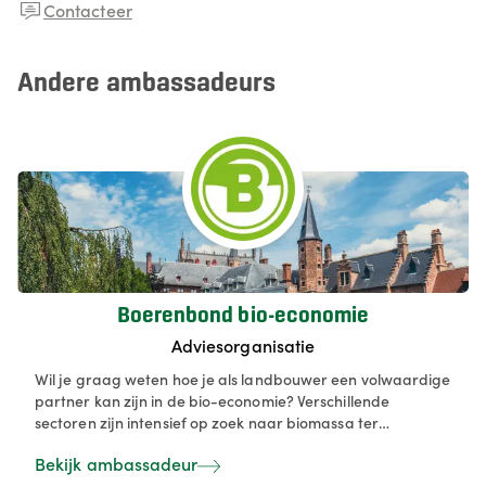
Contacteer
Andere ambassadeurs
Boerenbond bio-economie
Adviesorganisatie
Wil je graag weten hoe je als landbouwer een volwaardige
partner kan zijn in de bio-economie? Verschillende
sectoren zijn intensief op zoek naar biomassa ter
vervanging van fossiele middelen en landbouw kan dit
Bekijk ambassadeur
voorzien - mits goede afspraken en degelijke