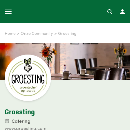
Home
>
Onze Community
>
Groesting
Groesting
Catering
www.groesting.com