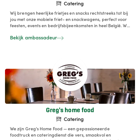
Catering
Wij brengen heerlijke frietjes en snacks rechtstreeks tot bij
jou met onze mobiele friet- en snackwagens, perfect voor
feesten, events en bedrijfsbijeenkomsten in heel België. We
serveren verse friet, een ruim aanbod aan snacks en
Bekijk ambassadeur
verschillende formules, van klassiek tot onbeperkt, zodat
elke gelegenheid volledig op maat is. Alles wordt voor jou
geregeld — van een snelle offerte tot een vlotte service op
locatie — zodat jij zorgeloos kan genieten. Dankzij ons
uitgebreide netwerk van betrouwbare partners
garanderen we kwaliteit, flexibiliteit en een smakelijke
ervaring voor al jouw gasten. Friet en snacks op locatie met
een mobiel frietkot van Snack on site in heel België!
Onbeperkt verse friet op locatie. We werken met lokale
partijen en bakkers.
Greg's home food
Catering
We zijn Greg's Home Food — een gepassioneerde
foodtruck en cateringdienst die vers, smaakvol en