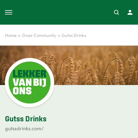
Home
>
Onze Community
>
Gutss Drinks
Gutss Drinks
gutssdrinks.com/