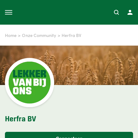
Home
>
Onze Community
>
Herfra BV
Herfra BV