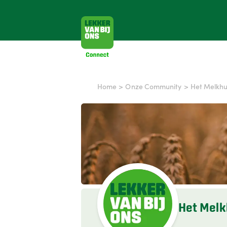
Home
>
Onze Community
>
Het Melkhu
Het Melk