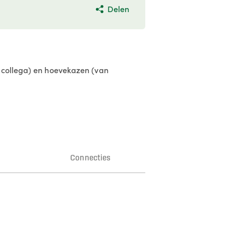
Delen
n collega) en hoevekazen (van
n
Connecties