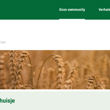
Onze community
Verhal
isje
huisje