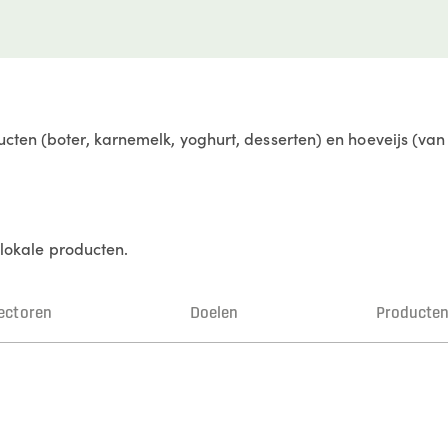
cten (boter, karnemelk, yoghurt, desserten) en hoeveijs (va
n lokale producten.
ectoren
Doelen
Producte