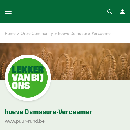
Home
>
Onze Community
>
hoeve Demasure-Vercaemer
hoeve Demasure-Vercaemer
www.puur-rund.be