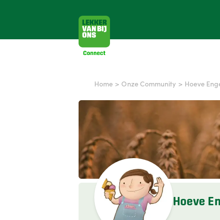
Home
>
Onze Community
>
Hoeve Eng
Hoeve En