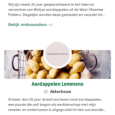
Wij zijn reeds 35 jaar gespecialiseerd in het telen en
verwerken van Bintjes aardappelen uit de West-Vlaamse
Polders. Dagelijks worden deze gesneden en verpakt tot
verse, smaakvolle aardappelspecialiteiten, zowel in groot
Bekijk ambassadeur
als klein verpakking. Perfect voor in Horeca keuken of
eigen keuken bij je thuis.
Aardappelen Lemmens
Akkerbouw
Al meer dan 25 jaar draait ons leven rond aardappelen,
een passie die ooit begon als weddenschap met mijn
moeder en ondertussen is uitgegroeid tot een succesvolle
uit de hand gelopen hobby naast mijn werk als