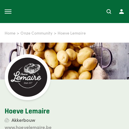
Home
>
Onze Community
>
Hoeve Lemaire
Hoeve Lemaire
Akkerbouw
www.hoevelemaire.be