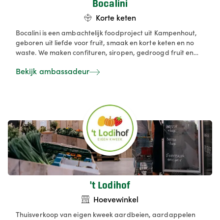
Bocalini
Korte keten
Bocalini is een ambachtelijk foodproject uit Kampenhout,
geboren uit liefde voor fruit, smaak en korte keten en no
waste. We maken confituren, siropen, gedroogd fruit en
granola in kleine batches, met zorg geselecteerde
Bekijk ambassadeur
ingrediënten en zo weinig mogelijk toevoegingen. Alles
wordt met de hand bereid en verpakt in glazen potten en
flesjes – puur, eerlijk en vol smaak. Bij Bocalini geloven we
in “Nature in a jar, joy in a sip”: producten die het seizoen
volgen, lokaal of Europees geïnspireerd zijn en vooral…
plezier geven aan tafel.
't Lodihof
Hoevewinkel
Thuisverkoop van eigen kweek aardbeien, aardappelen