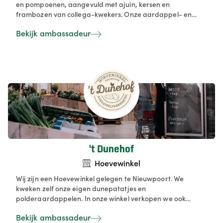
en pompoenen, aangevuld met ajuin, kersen en
frambozen van collega-kwekers. Onze aardappel- en
aardbeienautomaat zorgen voor verse producten, terwijl
Bekijk ambassadeur
onze buurtwinkel met zelfbediening en flexibele
openingsuren gemak biedt aan onze klanten.
't Dunehof
Hoevewinkel
Wij zijn een Hoevewinkel gelegen te Nieuwpoort. We
kweken zelf onze eigen dunepatatjes en
polderaardappelen. In onze winkel verkopen we ook
groenten, fruit, zuivel, streekproducten... We proberen
Bekijk ambassadeur
alleen lokale dingen te verkopen.