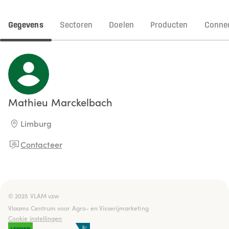
Gegevens
Sectoren
Doelen
Producten
Connec
Mathieu
Marckelbach
Limburg
Contacteer
© 2025 VLAM vzw

Vlaams Centrum voor Agro- en Visserijmarketing
Cookie instellingen