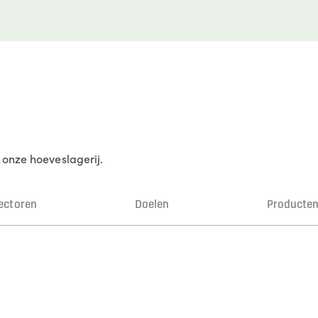
 onze hoeveslagerij.
ectoren
Doelen
Producte