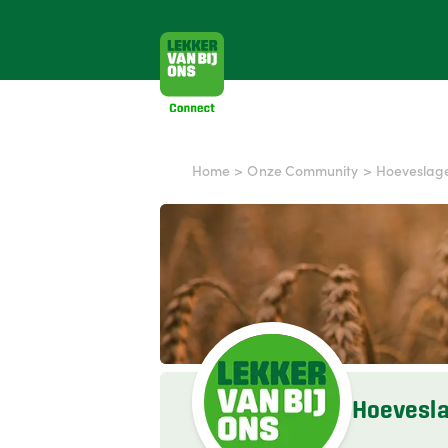
Home
>
Onze Community
>
Hoeveslager
Hoeveslag