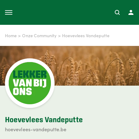
Home
>
Onze Community
>
Hoevevlees Vandeputte
Hoevevlees Vandeputte
hoevevlees-vandeputte.be