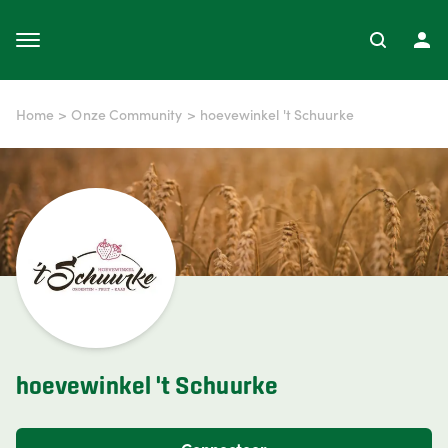
Home
>
Onze Community
>
hoevewinkel 't Schuurke
hoevewinkel 't Schuurke