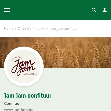
Home
>
Onze Community
>
Jam Jam confituur
Jam Jam confituur
Confituur
www.jamjam.be