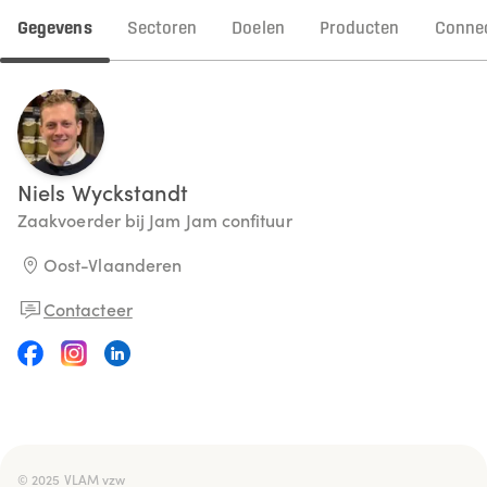
Gegevens
Sectoren
Doelen
Producten
Connec
Niels
Wyckstandt
Zaakvoerder bij Jam Jam confituur
Oost-Vlaanderen
Contacteer
© 2025 VLAM vzw
