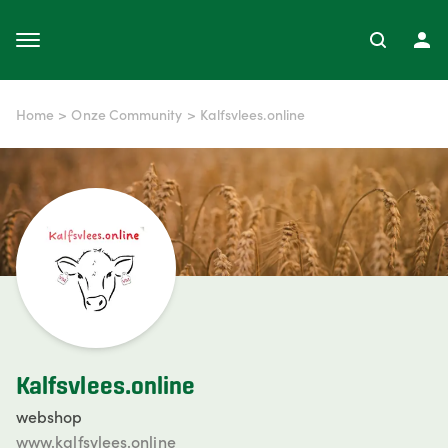
Home
>
Onze Community
>
Kalfsvlees.online
Kalfsvlees.online
webshop
www.kalfsvlees.online