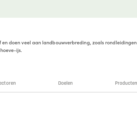
f en doen veel aan landbouwverbreding, zoals rondleidingen 
hoeve-ijs.
ectoren
Doelen
Producte