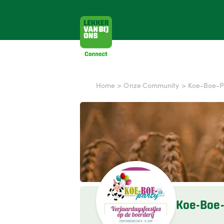
Home
>
Onze Community
>
Koe-Boe-P
Koe-Boe-