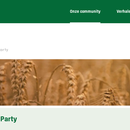
Onze community
Verhal
arty
Party