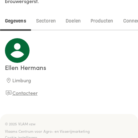
brouwersgerst.
Gegevens
Sectoren
Doelen
Producten
Connec
Ellen
Hermans
Limburg
Contacteer
© 2025 VLAM vzw

Vlaams Centrum voor Agro- en Visserijmarketing
Cookie instellingen