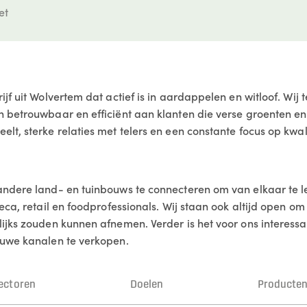
et
jf uit Wolvertem dat actief is in aardappelen en witloof. Wij
n betrouwbaar en efficiënt aan klanten die verse groenten 
t, sterke relaties met telers en een constante focus op kwali
andere land- en tuinbouws te connecteren om van elkaar te l
reca, retail en foodprofessionals. Wij staan ook altijd open 
ijks zouden kunnen afnemen. Verder is het voor ons interessan
euwe kanalen te verkopen.
ectoren
Doelen
Producte