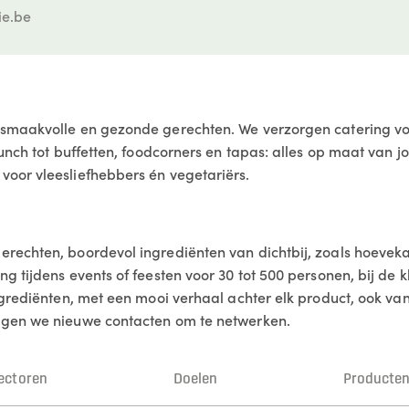
ie.be
smaakvolle en gezonde gerechten. We verzorgen catering vo
runch tot buffetten, foodcorners en tapas: alles op maat van 
oor vleesliefhebbers én vegetariërs.
rechten, boordevol ingrediënten van dichtbij, zoals hoeveka
 tijdens events of feesten voor 30 tot 500 personen, bij de kl
ngrediënten, met een mooi verhaal achter elk product, ook v
ggen we nieuwe contacten om te netwerken.
ectoren
Doelen
Producte