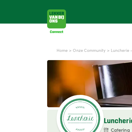
Home
>
Onze Community
>
Luncherie 
Luncheri
Catering