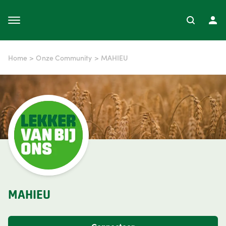
Home
>
Onze Community
>
MAHIEU
MAHIEU