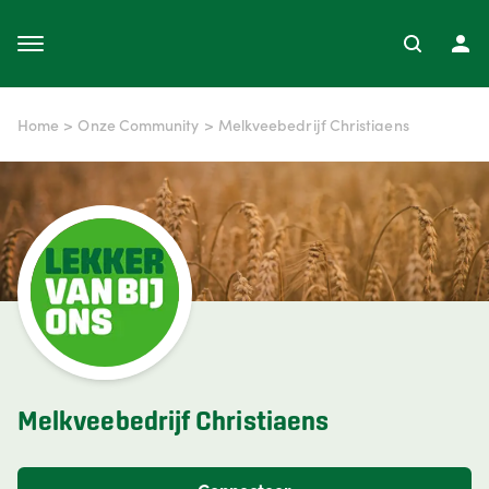
Home
>
Onze Community
>
Melkveebedrijf Christiaens
Melkveebedrijf Christiaens