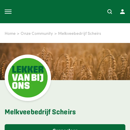
Home
>
Onze Community
>
Melkveebedrijf Scheirs
Melkveebedrijf Scheirs