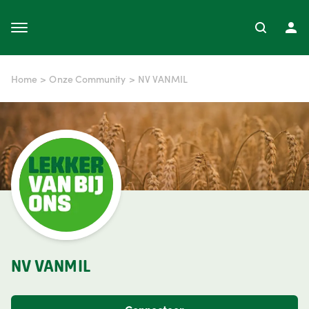
Home
>
Onze Community
>
NV VANMIL
NV VANMIL