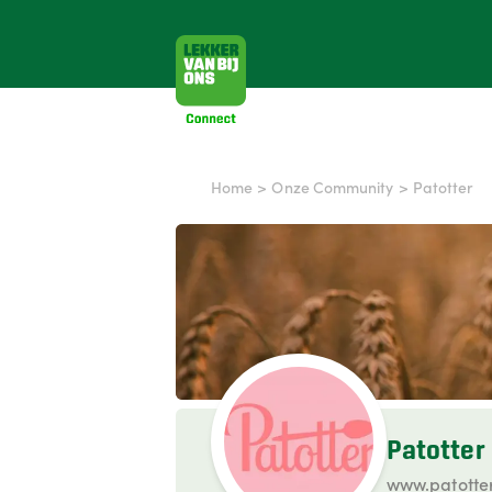
Home
>
Onze Community
>
Patotter
Patotter
www.patotte