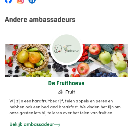
Andere ambassadeurs
De Fruithoeve
Fruit
Wij zijn een hardfruitbedrijf, telen appels en peren en
hebben ook een bed and breakfast. We vinden het fijn om
onze gasten iets bij te leren over het telen van fruit en
proberen hun ook warm te maken om Belgische producten
Bekijk ambassadeur
te kopen. Daarom verkopen we ons eigen fruit en sappen
in een klein hoevewinkeltje via zelfbediening.