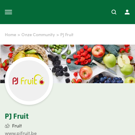
Home
>
Onze Community
>
PJ Fruit
PJ Fruit
Fruit
www.pjfruit.be