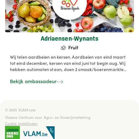
Adriaensen-Wynants
Fruit
Wij telen aardbeien en kersen. Aardbeien van eind maart
tot eind december, kersen van eind juni tot begin aug. Wij
hebben automaten staan, doen 2 smaak/boerenmarkten
in de zomermaanden en nemen deel aan een
Bekijk ambassadeur
bloesemroute. Van onze mindere kwaliteit producten
worden er ook sapjes, confituren en kersenpittenzakjes
gemaakt.
© 2025 VLAM vzw

Vlaams Centrum voor Agro- en Visserijmarketing
Cookie instellingen