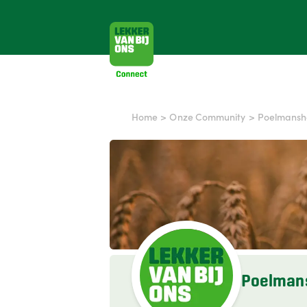
Home
>
Onze Community
>
Poelmansh
Poelman