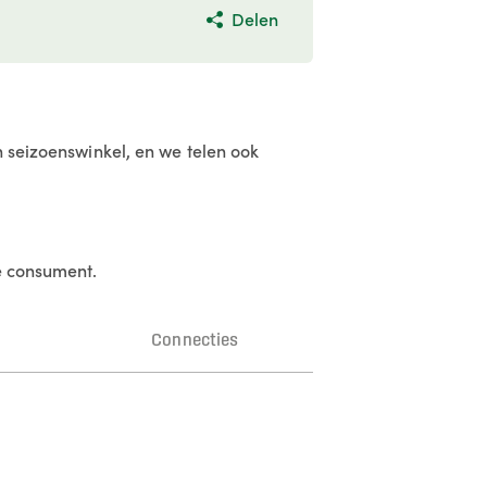
Delen
n seizoenswinkel, en we telen ook
de consument.
n
Connecties