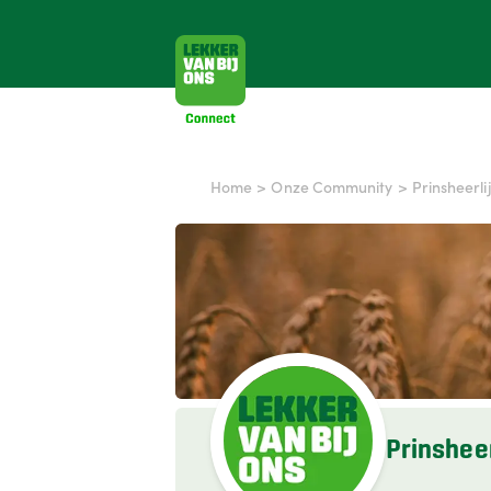
Home
>
Onze Community
>
Prinsheerlij
Prinsheer