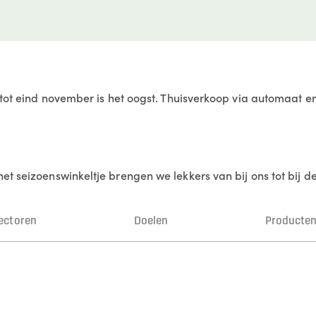
l tot eind november is het oogst. Thuisverkoop via automaat e
et seizoenswinkeltje brengen we lekkers van bij ons tot bij 
ectoren
Doelen
Producte