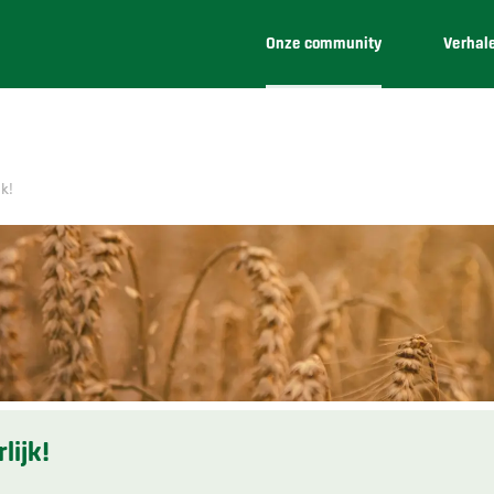
Onze community
Verhal
k!
lijk!