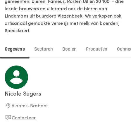
gemeenten: bieren 'Fameus, Rosten Uil en 20 100' - drie
lokale brouwers en uiteraard ook de bieren van
Lindemans uit buurdorp Vlezenbeek. We verkopen ook
artisanaal gemaakte verse ijs met melk van boerderij
Speeckaert.
Gegevens
Sectoren
Doelen
Producten
Connec
Nicole
Segers
Vlaams-Brabant
Contacteer