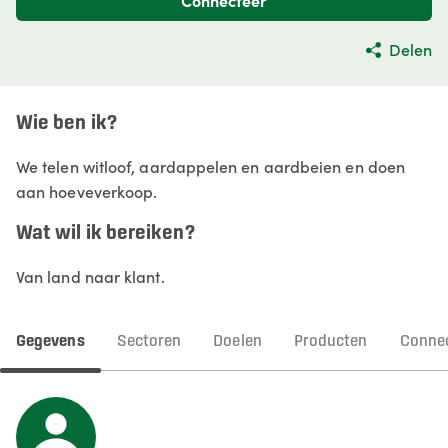
Connecteer
Delen
Wie ben ik?
We telen witloof, aardappelen en aardbeien en doen
aan hoeveverkoop.
Wat wil ik bereiken?
Van land naar klant.
Gegevens
Sectoren
Doelen
Producten
Connec