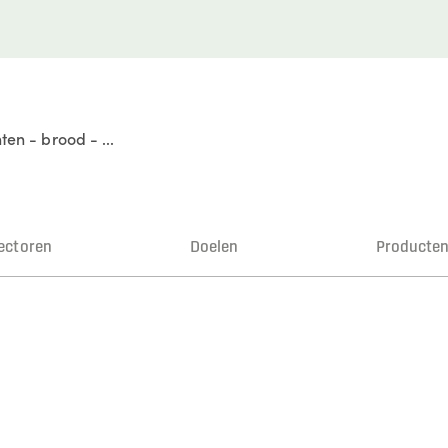
ten - brood - ...
ectoren
Doelen
Producte