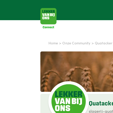
Home
>
Onze Community
>
Quatacker
Quatacke
slagerij-qua