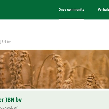
Onze community
Verhal
 JBN bv
r JBN bv
tacker.be/