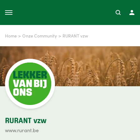
Home
>
Onze Community
>
RURANT vzw
RURANT vzw
www.rurant.be