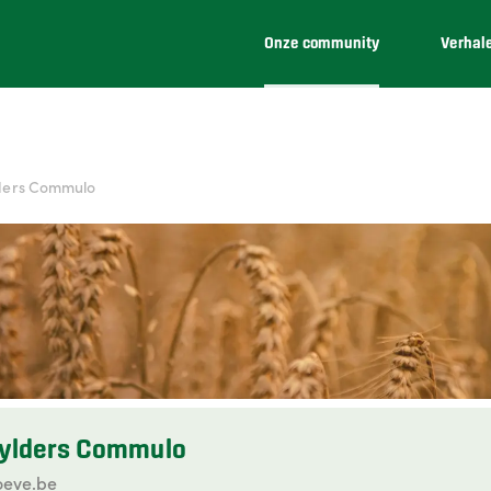
Onze community
Verhal
ders Commulo
ylders Commulo
oeve.be