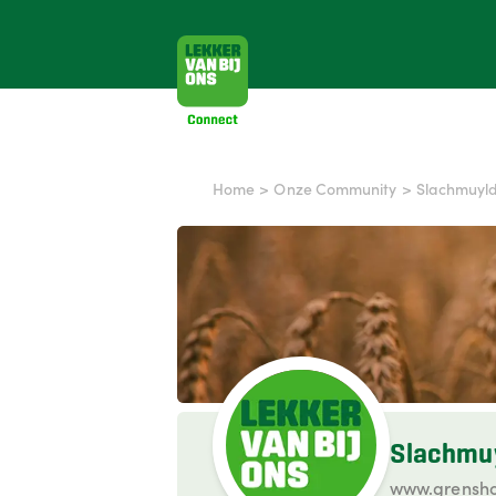
Home
>
Onze Community
>
Slachmuyl
Slachmu
www.grensh