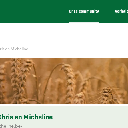
Onze community
Verhal
ris en Micheline
Chris en Micheline
heline.be/