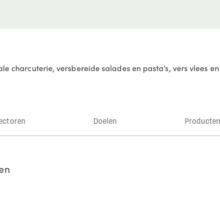
nale charcuterie, versbereide salades en pasta’s, vers vlees 
ectoren
Doelen
Producte
ten