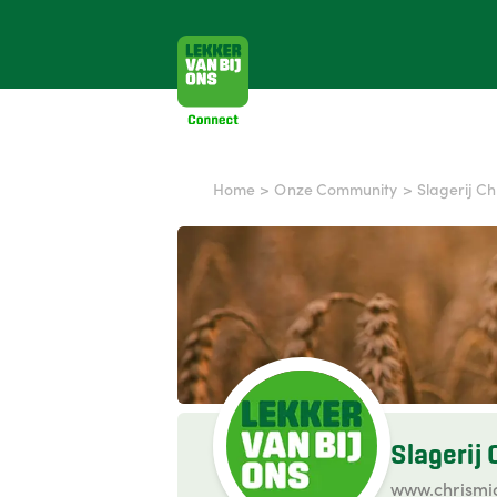
Home
>
Onze Community
>
Slagerij Ch
Slagerij 
www.chrismic