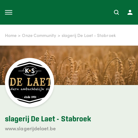
Home
>
Onze Community
>
slagerij De Laet - Stabroek
slagerij De Laet - Stabroek
www.slagerijdelaet.be