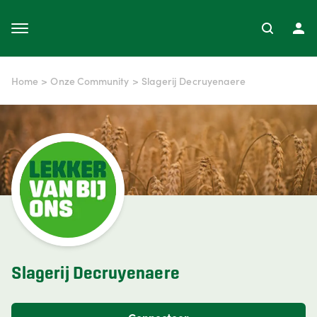
Home
>
Onze Community
>
Slagerij Decruyenaere
Slagerij Decruyenaere