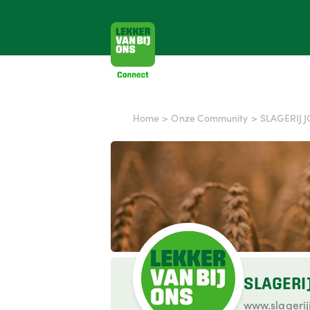
Home
>
Onze Community
>
SLAGERIJ 
SLAGERI
www.slagerij