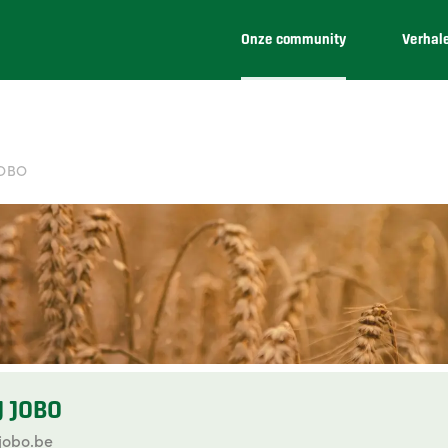
Onze community
Verhal
JOBO
J JOBO
jobo.be