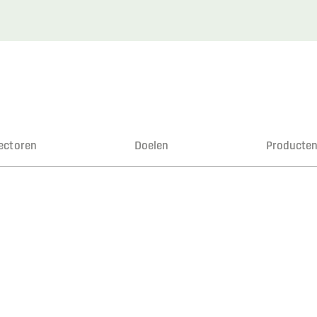
ectoren
Doelen
Producte