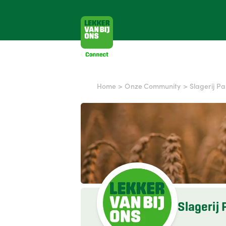
Home
>
Onze Community
>
Slagerij Pa
Slagerij 