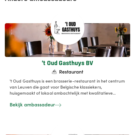
't Oud Gasthuys BV
Restaurant
't Oud Gasthuys is een brasserie-restaurant in het centrum
van Leuven die gaat voor Belgische klassiekers,
huisgemaakt of lokaal ambachtelijk met kwalitatieve
streekproducten. Onze specialiteit zijn groepen, feesten,
Bekijk ambassadeur
teambuilding en events, met Ofyr-barbecue, degustaties,
walking dinners en seizoensgebonden menu’s in een
sfeervolle setting.