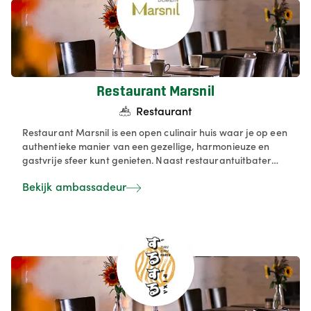
Restaurant Marsnil
Restaurant
Restaurant Marsnil is een open culinair huis waar je op een
authentieke manier van een gezellige, harmonieuze en
gastvrije sfeer kunt genieten. Naast restaurantuitbater
zijn wij ook B&B uitbater en altijd op zoek om onze gasten
Bekijk ambassadeur
te verwennen met leuke producten uit eigen regio.