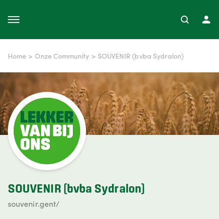
Home
>
Onze Community
>
SOUVENIR (bvba Sydralon)
SOUVENIR (bvba Sydralon)
souvenir.gent/