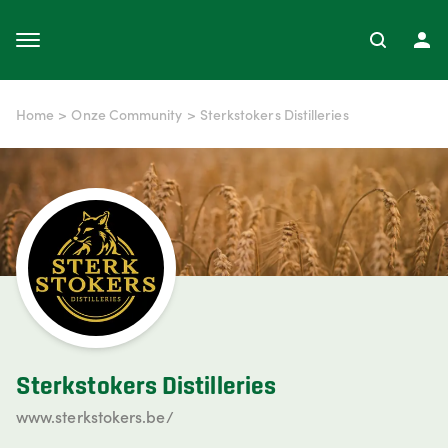
Home
>
Onze Community
>
Sterkstokers Distilleries
Sterkstokers Distilleries
www.sterkstokers.be/