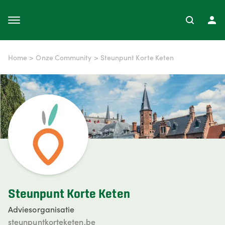
Home
>
Onze Community
>
Steunpunt Korte Keten
Steunpunt Korte Keten
Adviesorganisatie
steunpuntkorteketen.be