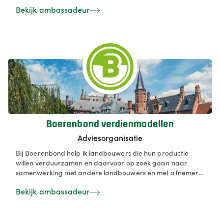
vervanging van fossiele middelen en landbouw kan dit
Bekijk ambassadeur
voorzien - mits goede afspraken en degelijke
vergoedingen.
Boerenbond verdienmodellen
Adviesorganisatie
Bij Boerenbond help ik landbouwers die hun productie
willen verduurzamen en daarvoor op zoek gaan naar
samenwerking met andere landbouwers en met afnemers
in de keten. De focus momenteel ligt op de teelt en
Bekijk ambassadeur
verwerking van peulvruchten, maar er zijn ook
mogelijkheden voor diverse soorten (pseudo)granen,
noten/zaden, ... We helpen onze landbouwers met opbouw