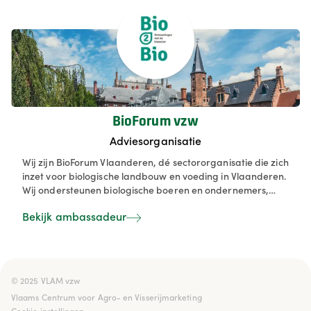
van kennis en uitbouw van netwerken.
BioForum vzw
Adviesorganisatie
Wij zijn BioForum Vlaanderen, dé sectororganisatie die zich
inzet voor biologische landbouw en voeding in Vlaanderen.
Wij ondersteunen biologische boeren en ondernemers,
stimuleren duurzame voedselproductie en informeren
Bekijk ambassadeur
consumenten actief over de voordelen van biologische
producten. Samen met onze leden werken we aan een
sterke en toekomstgerichte biosector.
© 2025 VLAM vzw

Vlaams Centrum voor Agro- en Visserijmarketing
Cookie instellingen