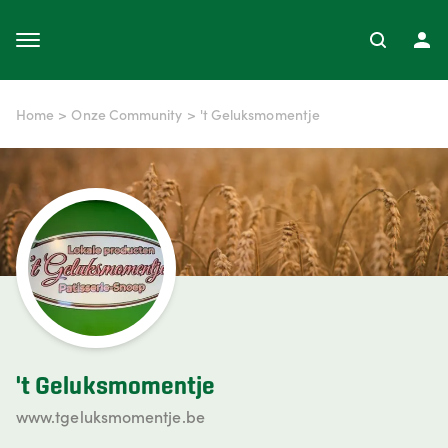
Home
>
Onze Community
>
't Geluksmomentje
't Geluksmomentje
www.tgeluksmomentje.be