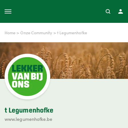
Home
>
Onze Community
>
t Legumenhofke
t Legumenhofke
www.legumenhofke.be