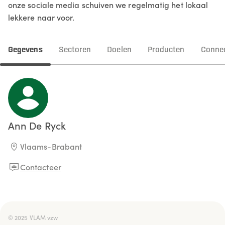
onze sociale media schuiven we regelmatig het lokaal
lekkere naar voor.
Gegevens
Sectoren
Doelen
Producten
Connec
Ann
De Ryck
Vlaams-Brabant
Contacteer
© 2025 VLAM vzw
