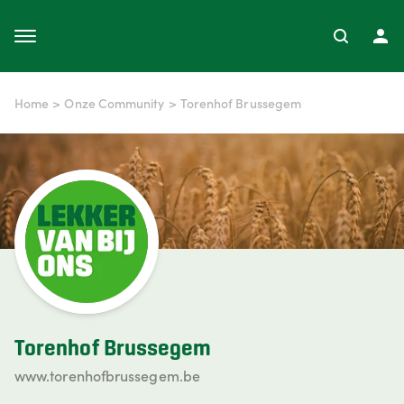
Home
>
Onze Community
>
Torenhof Brussegem
Torenhof Brussegem
www.torenhofbrussegem.be