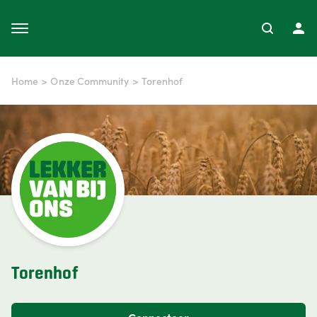
Home
>
Onze Community
>
Torenhof
Torenhof