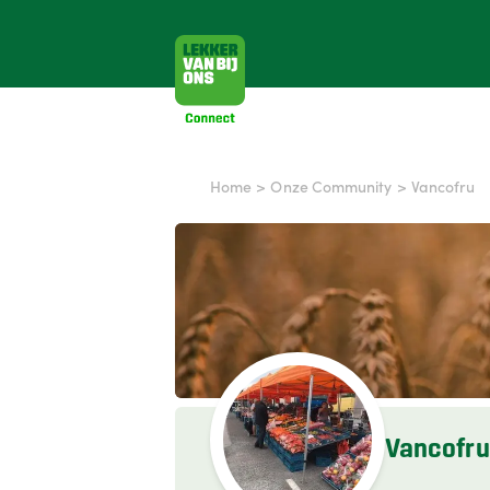
Home
>
Onze Community
>
Vancofru
Vancofru