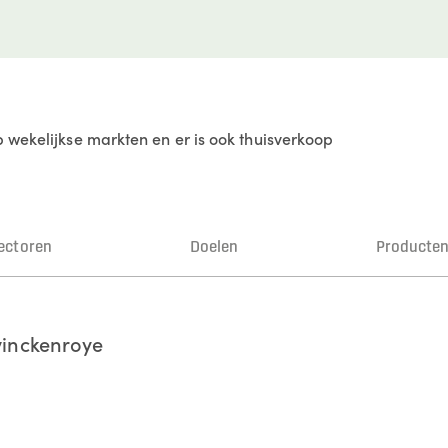
 wekelijkse markten en er is ook thuisverkoop
ectoren
Doelen
Producte
inckenroye