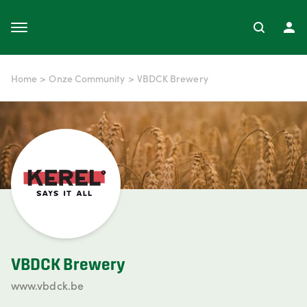
Home
>
Onze Community
>
VBDCK Brewery
VBDCK Brewery
www.vbdck.be